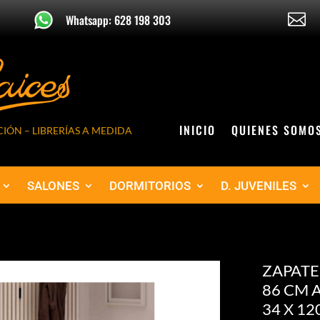

Whatsapp: 628 198 303
INICIO
QUIENES SOMO
IÓN – LIBRERÍAS A MEDIDA
SALONES
DORMITORIOS
D. JUVENILES
ZAPATE
86 CM 
34 X 12