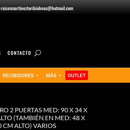
raicesmartineztoribiohnos@hotmail.com
S
CONTACTO
RECIBIDORES
MÁS
OUTLET
RO 2 PUERTAS MED: 90 X 34 X
ALTO (TAMBIÉN EN MED: 48 X
0 CM ALTO) VARIOS