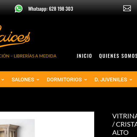

Whatsapp: 628 198 303
INICIO
QUIENES SOMO
IÓN – LIBRERÍAS A MEDIDA
SALONES
DORMITORIOS
D. JUVENILES
VITRIN
/ CRIST
ALTO