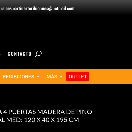
raicesmartineztoribiohnos@hotmail.com
S
CONTACTO
RECIBIDORES
MÁS
OUTLET
A 4 PUERTAS MADERA DE PINO
AL MED: 120 X 40 X 195 CM