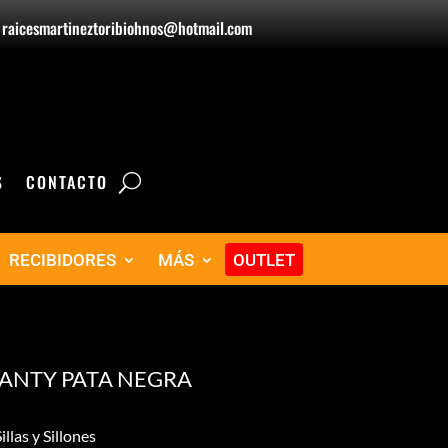
raicesmartineztoribiohnos@hotmail.com
S
CONTACTO
RECIBIDORES
MÁS
OUTLET
 ANTY PATA NEGRA
illas y Sillones