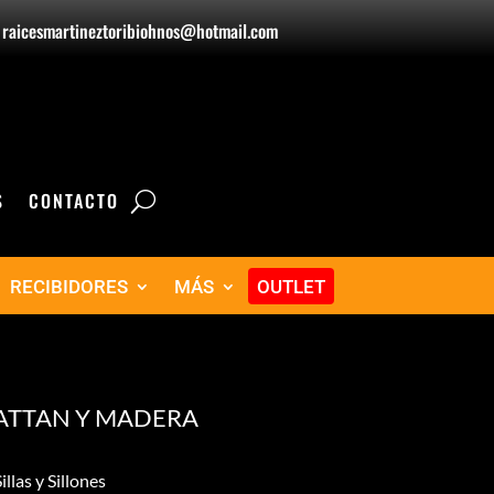
raicesmartineztoribiohnos@hotmail.com
S
CONTACTO
RECIBIDORES
MÁS
OUTLET
RATTAN Y MADERA
illas y Sillones