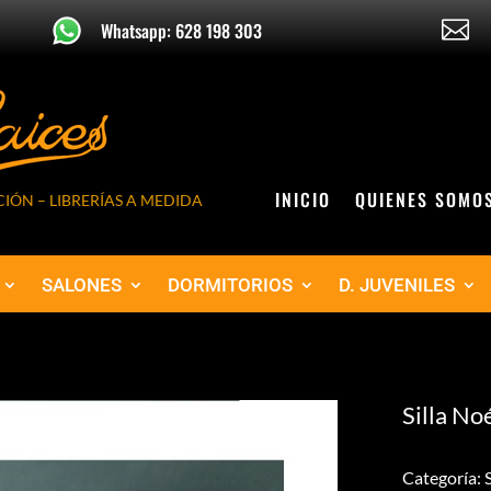

Whatsapp: 628 198 303
INICIO
QUIENES SOMO
IÓN – LIBRERÍAS A MEDIDA
SALONES
DORMITORIOS
D. JUVENILES
Silla No
Categoría: S