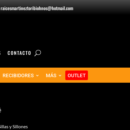
raicesmartineztoribiohnos@hotmail.com
S
CONTACTO
RECIBIDORES
MÁS
OUTLET
é
illas y Sillones