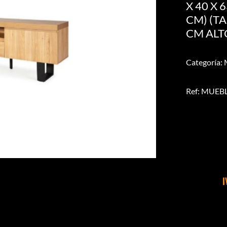
X 40 X 
CM) (TA
CM ALT
Categoría:
Ref: MUEB
I