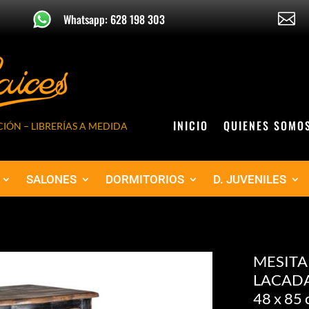

Whatsapp: 628 198 303
INICIO
QUIENES SOMO
IÓN – LIBRERÍAS A MEDIDA
SALONES
DORMITORIOS
D. JUVENILES
MESITA
LACADA
48 x 85 