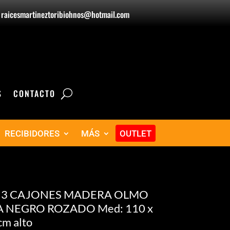
raicesmartineztoribiohnos@hotmail.com
S
CONTACTO
RECIBIDORES
MÁS
OUTLET
 3 CAJONES MADERA OLMO
 NEGRO ROZADO Med: 110 x
cm alto