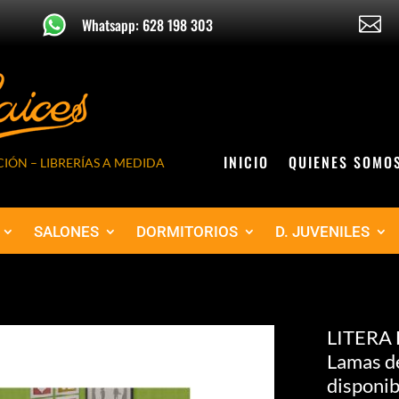

Whatsapp: 628 198 303
INICIO
QUIENES SOMO
IÓN – LIBRERÍAS A MEDIDA
SALONES
DORMITORIOS
D. JUVENILES
LITERA E
Lamas d
disponib