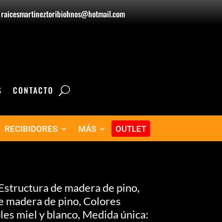
raicesmartineztoribiohnos@hotmail.com
S
CONTACTO
RECIBIDORES
MÁS
OUTLET
structura de madera de pino,
e madera de pino, Colores
les miel y blanco, Medida única: