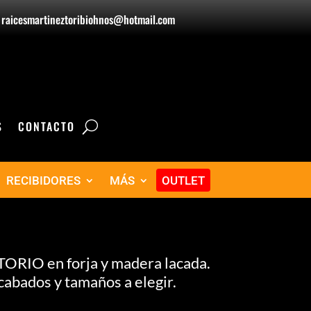
raicesmartineztoribiohnos@hotmail.com
S
CONTACTO
RECIBIDORES
MÁS
OUTLET
RIO en forja y madera lacada.
cabados y tamaños a elegir.