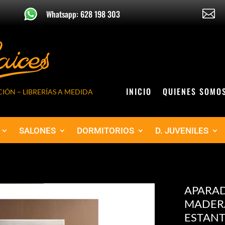

Whatsapp: 628 198 303
INICIO
QUIENES SOMO
IÓN – LIBRERÍAS A MEDIDA
SALONES
DORMITORIOS
D. JUVENILES
APARAD
MADER
ESTANTE