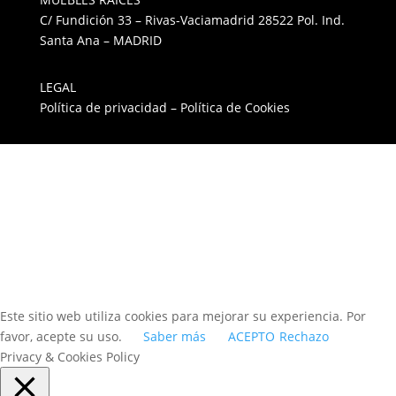
C/ Fundición 33 – Rivas-Vaciamadrid 28522 Pol. Ind.
Santa Ana – MADRID
LEGAL
Política de privacidad
–
Política de Cookies
© 2026 Todos los derechos reservados
Este sitio web utiliza cookies para mejorar su experiencia. Por
favor, acepte su uso.
Saber más
ACEPTO
Rechazo
Privacy & Cookies Policy