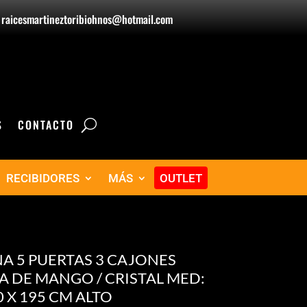
raicesmartineztoribiohnos@hotmail.com
S
CONTACTO
RECIBIDORES
MÁS
OUTLET
A 5 PUERTAS 3 CAJONES
 DE MANGO / CRISTAL MED:
0 X 195 CM ALTO