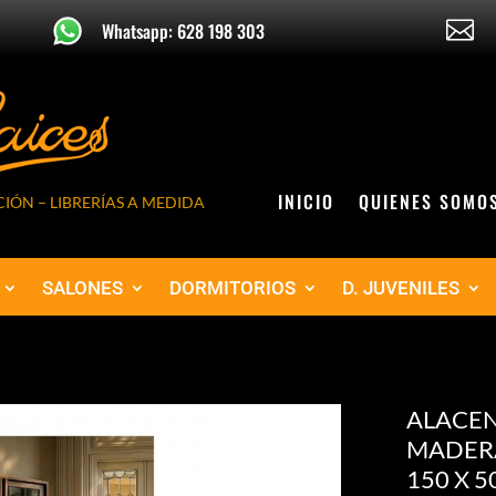

Whatsapp: 628 198 303
INICIO
QUIENES SOMO
IÓN – LIBRERÍAS A MEDIDA
SALONES
DORMITORIOS
D. JUVENILES
ALACEN
MADERA
150 X 5